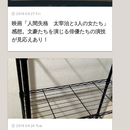
2019.09.27 Fri
映画「人間失格 太宰治と3人の女たち」
感想。文豪たちを演じる俳優たちの演技
が見応えあり！
2019.09.24 Tue