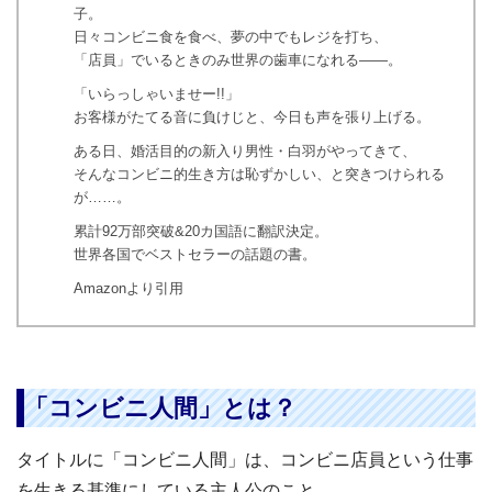
子。
日々コンビニ食を食べ、夢の中でもレジを打ち、
「店員」でいるときのみ世界の歯車になれる――。
「いらっしゃいませー!!」
お客様がたてる音に負けじと、今日も声を張り上げる。
ある日、婚活目的の新入り男性・白羽がやってきて、
そんなコンビニ的生き方は恥ずかしい、と突きつけられる
が……。
累計92万部突破&20カ国語に翻訳決定。
世界各国でベストセラーの話題の書。
Amazonより引用
「コンビニ人間」とは？
タイトルに「コンビニ人間」は、コンビニ店員という仕事
を生きる基準にしている主人公のこと。